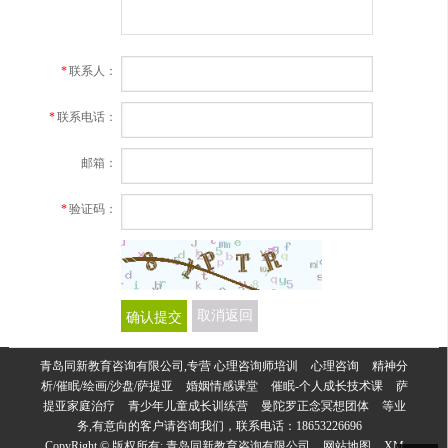
*
联系人：
*
联系电话：
邮箱：
*
验证码：
确认提交
取消返回
青岛同新教育咨询有限公司,专营
心理咨询师培训
心理咨询
精神分
析/催眠/绘画/沙盘/萨提亚
婚姻情感课堂
催眠-个人成长技术课
萨
提亚家庭治疗
青少年儿童成长训练营
曼陀罗正念冥想团体
等业
务,有意向的客户请咨询我们，联系电话：
18653226696
CopyRight © 版权所有:
青岛同新教育咨询有限公司
网站地图
XM